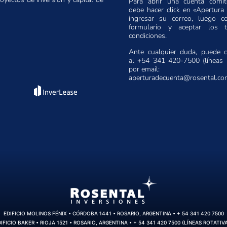
Para abrir una cuenta comit
debe hacer click en «Apertura 
ingresar su correo, luego c
formulario y aceptar los 
condiciones.
Ante cualquier duda, puede 
al +54 341 420-7500 (líneas r
por email:
aperturadecuenta@rosental.c
EDIFICIO MOLINOS FÉNIX • CÓRDOBA 1441 • ROSARIO, ARGENTINA • + 54 341 420 7500
IFICIO BAKER • RIOJA 1521 • ROSARIO, ARGENTINA • + 54 341 420 7500 (LÍNEAS ROTATIV