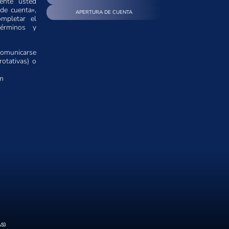
ente usted
de cuenta»,
APERTURA DE CUENTA
ompletar el
términos y
comunicarse
otativas) o
om
AS)