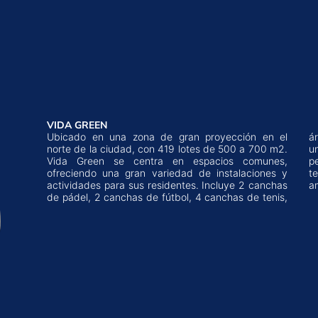
VIDA GREEN
Ubicado en una zona de gran proyección en el
área de deportes, piscinas para adultos y niños, y
norte de la ciudad, con 419 lotes de 500 a 700 m2.
una gran variedad de juegos infantiles. Es el lugar
Vida Green se centra en espacios comunes,
perfecto para quienes valoran la importancia de
ofreciendo una gran variedad de instalaciones y
tener espacios para disfrutar en familia y con
actividades para sus residentes. Incluye 2 canchas
a
de pádel, 2 canchas de fútbol, 4 canchas de tenis,