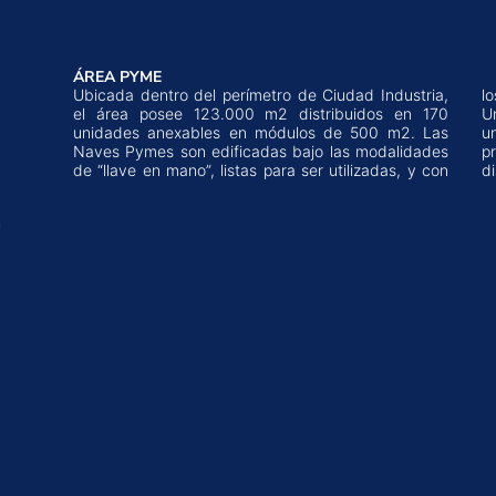
ÁREA PYME
Ubicada dentro del perímetro de Ciudad Industria,
los más altos estándares de calidad constructiva.
el área posee 123.000 m2 distribuidos en 170
Una de las grandes ventajas que ofrecen las
unidades anexables en módulos de 500 m2. Las
unidades del Área Pyme, es que se comercializan a
Naves Pymes son edificadas bajo las modalidades
precios sumamente accesibles y cuentan con
de “llave en mano”, listas para ser utilizadas, y con
di