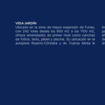
VIDA JARDÍN
Ubicado en la zona de mayor expansión de Funes,
brinda una accesibilidad inigualable, es el lugar
con 242 lotes desde los 800 m2 a los 1100 m2,
para quienes buscan vivir en una comunidad de
ofrece amenidades de primer nivel como canchas
alta calidad. Con su amplia variedad de opciones
de fútbol, tenis, pádel y piscina. Su ubicación en la
de ocio y entretenimiento, es perfecto para
autopista Rosario-Córdoba y Av. Fuerza Aérea le
di