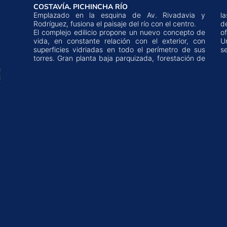
COSTAVÍA. PICHINCHA RÍO
Emplazado en la esquina de Av. Rivadavia y
l
Rodríguez, fusiona el paisaje del río con el centro.
d
El complejo edilicio propone un nuevo concepto de
oficinas. 3 subsuelos de estacionamientos.
vida, en constante relación con el exterior, con
Unidades de 2, 3 y 4 dormitorios. Amenities y
superficies vidriadas en todo el perímetro de sus
s
torres. Gran planta baja parquizada, forestación de