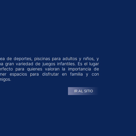
migos.
IR AL SITIO