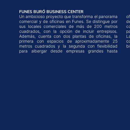
FUNES BURÓ BUSINESS CENTER
Un ambicioso proyecto que transforma el panorama
oficinas más pequeñas. Una ubicación privilegiada
comercial y de oficinas en Funes. Se distingue por
del complejo, con 126 metros de frente sobre
sus locales comerciales de más de 200 metros
colectora, lo convierte en una opción estratégica
cuadrados, con la opción de incluir entrepisos.
p
Además, cuenta con dos plantas de oficinas, la
L
primera con espacios de aproximadamente 25
c
metros cuadrados y la segunda con flexibilidad
b
para albergar desde empresas grandes hasta