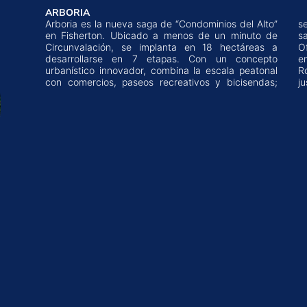
ARBORIA
Arboria es la nueva saga de “Condominios del Alto”
servicios tales como escuelas, clubes, centros de
en Fisherton. Ubicado a menos de un minuto de
s
Circunvalación, se implanta en 18 hectáreas a
O
desarrollarse en 7 etapas. Con un concepto
e
urbanístico innovador, combina la escala peatonal
R
con comercios, paseos recreativos y bicisendas;
ju